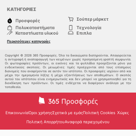
ΚΑΤΗΓΟΡΙΕΣ
Σούπερ μάρκετ
Προσφορές
Πολυκαταστήματα
Τεχνολογία
Καταστήματα υλικού
Επιπλα
μόδα
Υγεία & Ομορφιά
Περισσότερες κατηγορίες
Σπορ
Παιδιά
Άλλοι
Copyright © 2026 365 Προσφορές. Όλα τα δικαιώματα διατηρούνται. Απαγορεύεται
η αντιγραφή ή αναπαραγωγή των κειμένων χωρίς προηγούμενη γραπτή συμφωνία.
Οι φωτογραφίες προϊόντων, οι εικόνες και τα φυλλάδια προορίζονται μόνο για
ενδεικτικούς σκοπούς. Οι μειωμένες τιμές προέρχονται από τους επίσημους
διανομείς που αναφέρονται σε αυτόν τον ιστότοπο. Οι προσφορές ισχύουν από και
μέχρι την ημερομηνία λήξης ή μέχρι εξαντλήσεως των αποθεμάτων. Ο σκοπός
αυτού του ιστότοπου είναι ενημερωτικός και δεν μπορεί να χρησιμοποιηθεί για τη
διεκδίκηση των προϊόντων. Οι τιμές ενδέχεται να διαφέρουν ανάλογα με την
τοποθεσία.
Επικοινωνία
Όροι χρήσης
Σχετικά με εμάς
Πολιτική Cookies
Χώρες
Πολιτική Απορρήτου
Αναφορά περιεχομένου