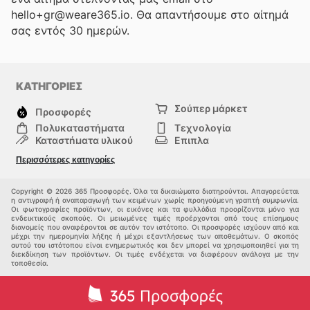
hello+gr@weare365.io. Θα απαντήσουμε στο αίτημά
σας εντός 30 ημερών.
ΚΑΤΗΓΟΡΙΕΣ
Σούπερ μάρκετ
Προσφορές
Πολυκαταστήματα
Τεχνολογία
Καταστήματα υλικού
Επιπλα
μόδα
Υγεία & Ομορφιά
Περισσότερες κατηγορίες
Σπορ
Παιδιά
Άλλοι
Copyright © 2026 365 Προσφορές. Όλα τα δικαιώματα διατηρούνται. Απαγορεύεται
η αντιγραφή ή αναπαραγωγή των κειμένων χωρίς προηγούμενη γραπτή συμφωνία.
Οι φωτογραφίες προϊόντων, οι εικόνες και τα φυλλάδια προορίζονται μόνο για
ενδεικτικούς σκοπούς. Οι μειωμένες τιμές προέρχονται από τους επίσημους
διανομείς που αναφέρονται σε αυτόν τον ιστότοπο. Οι προσφορές ισχύουν από και
μέχρι την ημερομηνία λήξης ή μέχρι εξαντλήσεως των αποθεμάτων. Ο σκοπός
αυτού του ιστότοπου είναι ενημερωτικός και δεν μπορεί να χρησιμοποιηθεί για τη
διεκδίκηση των προϊόντων. Οι τιμές ενδέχεται να διαφέρουν ανάλογα με την
τοποθεσία.