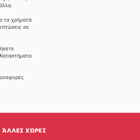
άλλα.
ια τα χρήματά
εκπτώσεις σε
μήσετε
, Καταστήματα
προσφορές
ΆΛΛΕΣ ΧΏΡΕΣ