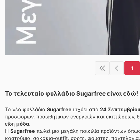
1
Το τελευταίο φυλλάδιο Sugarfree είναι εδώ!
Το νέο φυλλάδιο
Sugarfree
ισχύει από
24 Σεπτεμβρίο
προσφορών, προωθητικών ενεργειών και εκπτώσεων, θα
είδη
μόδα
.
Η
Sugarfree
πωλεί μια μεγάλη ποικιλία προϊόντων όπω
κοστούμια, σακάκια-outfit, σορτς, φούστες, παντελόνια,