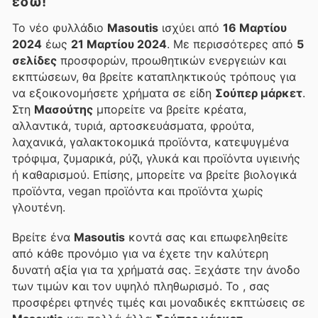
εδώ!
Το νέο φυλλάδιο
Masoutis
ισχύει από
16 Μαρτίου
2024
έως
21 Μαρτίου 2024
. Με περισσότερες από
5
σελίδες
προσφορών, προωθητικών ενεργειών και
εκπτώσεων, θα βρείτε καταπληκτικούς τρόπους για
να εξοικονομήσετε χρήματα σε είδη
Σούπερ μάρκετ
.
Στη
Μασούτης
μπορείτε να βρείτε κρέατα,
αλλαντικά, τυριά, αρτοσκευάσματα, φρούτα,
λαχανικά, γαλακτοκομικά προϊόντα, κατεψυγμένα
τρόφιμα, ζυμαρικά, ρύζι, γλυκά και προϊόντα υγιεινής
ή καθαρισμού. Επίσης, μπορείτε να βρείτε βιολογικά
προϊόντα, vegan προϊόντα και προϊόντα χωρίς
γλουτένη.
Βρείτε ένα
Masoutis
κοντά σας και επωφεληθείτε
από κάθε προνόμιο για να έχετε την καλύτερη
δυνατή αξία για τα χρήματά σας. Ξεχάστε την άνοδο
των τιμών και τον υψηλό πληθωρισμό. Το
, σας
προσφέρει φτηνές τιμές και μοναδικές εκπτώσεις σε