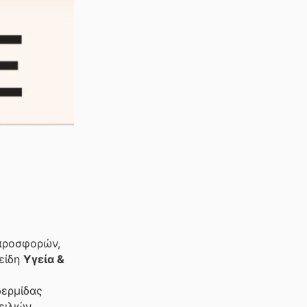
ροσφορών,
είδη
Υγεία &
δερμίδας
ειλιών,