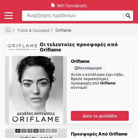
Υγεία & Ομορφιά
Oriflame
Οι τελευταίες προσφορές από
Oriflame
Oriflame
Λειτούργησε
Αυτός ο κατάλογος έχει λήξει.
Βρείτε περισσότερες
προσφορές από
Oriflame
σύντομα!
Δείτε το φυλλάδιο
Προσφορές Από Oriflame