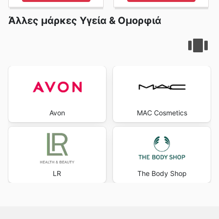
Άλλες μάρκες Υγεία & Ομορφιά
Avon
MAC Cosmetics
LR
The Body Shop