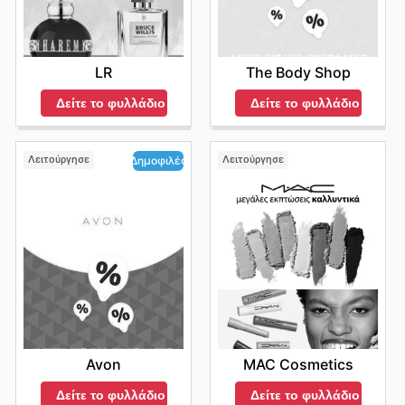
LR
The Body Shop
Δείτε το φυλλάδιο
Δείτε το φυλλάδιο
Λειτούργησε
Λειτούργησε
Δημοφιλές
MAC Cosmetics
Avon
Δείτε το φυλλάδιο
Δείτε το φυλλάδιο