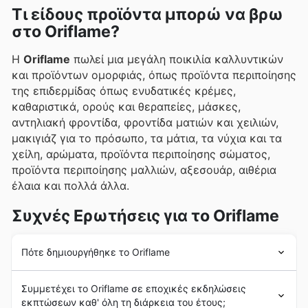
Τι είδους προϊόντα μπορώ να βρω
στο Oriflame?
Η
Oriflame
πωλεί μια μεγάλη ποικιλία καλλυντικών
και προϊόντων ομορφιάς, όπως προϊόντα περιποίησης
της επιδερμίδας όπως ενυδατικές κρέμες,
καθαριστικά, ορούς και θεραπείες, μάσκες,
αντηλιακή φροντίδα, φροντίδα ματιών και χειλιών,
μακιγιάζ για το πρόσωπο, τα μάτια, τα νύχια και τα
χείλη, αρώματα, προϊόντα περιποίησης σώματος,
προϊόντα περιποίησης μαλλιών, αξεσουάρ, αιθέρια
έλαια και πολλά άλλα.
Συχνές Ερωτήσεις για το Oriflame
Πότε δημιουργήθηκε το Oriflame
Η ιστορία της
Oriflame
ξεκίνησε το 1967 με την
Συμμετέχει το Oriflame σε εποχικές εκδηλώσεις
ίδρυση της εταιρείας στη Σουηδία από τους Jonas και
εκπτώσεων καθ' όλη τη διάρκεια του έτους;
Robert af Jochnick, μαζί με έναν φίλο τους ονόματι