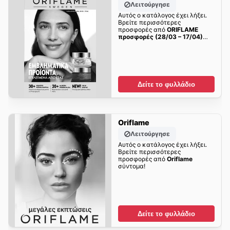
Λειτούργησε
Αυτός ο κατάλογος έχει λήξει.
Βρείτε περισσότερες
προσφορές από
ORIFLAME
προσφορές (28/03 – 17/04)
σύντομα!
Δείτε το φυλλάδιο
Oriflame
Λειτούργησε
Αυτός ο κατάλογος έχει λήξει.
Βρείτε περισσότερες
προσφορές από
Oriflame
σύντομα!
Δείτε το φυλλάδιο