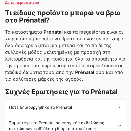
Δείτε περισσότερα
Τι είδους προϊόντα μπορώ να βρω
στο Prénatal?
Τα καταστήματα
Prénatal
και τα megastores είναι οι
χώροι όπου μπορείτε να βρείτε σε έναν ενιαίο χώρο
όλα όσα χρειάζεται μια μητέρα και το παιδί της:
συλλογές μόδας μελετημένες με προσοχή στη
λεπτομέρεια και την ποιότητα, όλα τα απαραίτητα για
την προίκα του μωρού, καροτσάκια, καρεκλάκια και
παιδικά δωμάτια τόσο από την
Prénatal
όσο και από
τις καλύτερες μάρκες της αγοράς.
Συχνές Ερωτήσεις για το Prénatal
Πότε δημιουργήθηκε το Prénatal
Η
Prénatal
ιδρύθηκε το 1963 στο Μίλαμ της Ιταλίας.
Συμμετέχει το Prénatal σε εποχικές εκδηλώσεις
Από τότε, η εταιρεία έχει μάθει πολλά από τις
εκπτώσεων καθ' όλη τη διάρκεια του έτους;
μαμάδες και συνεχίζουμε να αναπτυσσόμαστε μαζί