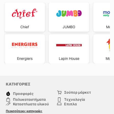
Chief
JUMBO
Moth
Energiers
Lapin House
Μου
ΚΑΤΗΓΟΡΙΕΣ
Σούπερ μάρκετ
Προσφορές
Πολυκαταστήματα
Τεχνολογία
Καταστήματα υλικού
Επιπλα
μόδα
Υγεία & Ομορφιά
Περισσότερες κατηγορίες
Σπορ
Παιδιά