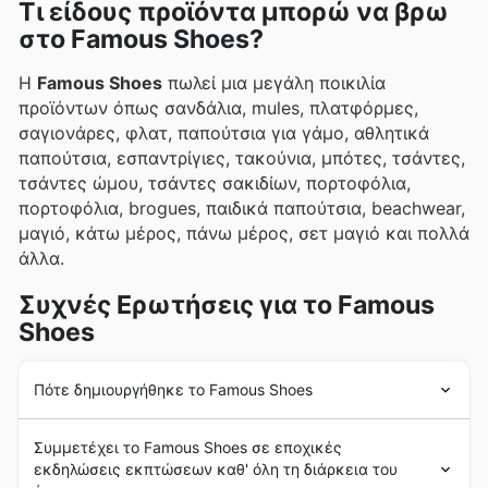
Τι είδους προϊόντα μπορώ να βρω
στο Famous Shoes?
Η
Famous Shoes
πωλεί μια μεγάλη ποικιλία
προϊόντων όπως σανδάλια, mules, πλατφόρμες,
σαγιονάρες, φλατ, παπούτσια για γάμο, αθλητικά
παπούτσια, εσπαντρίγιες, τακούνια, μπότες, τσάντες,
τσάντες ώμου, τσάντες σακιδίων, πορτοφόλια,
πορτοφόλια, brogues, παιδικά παπούτσια, beachwear,
μαγιό, κάτω μέρος, πάνω μέρος, σετ μαγιό και πολλά
άλλα.
Συχνές Ερωτήσεις για το Famous
Shoes
Πότε δημιουργήθηκε το Famous Shoes
Η
Famous Shoes
ιδρύθηκε το 1939 στην Ελλάδα από
Συμμετέχει το Famous Shoes σε εποχικές
τον Σπύρο Γιαννόπουλο. Από το ξεκίνημά της, η
εκδηλώσεις εκπτώσεων καθ' όλη τη διάρκεια του
Famous Shoes
είχε ως στόχο να παρέχει στους