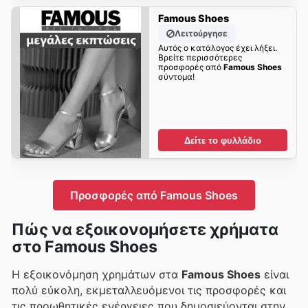
Famous Shoes
Λειτούργησε
Αυτός ο κατάλογος έχει λήξει.
Βρείτε περισσότερες
προσφορές από
Famous Shoes
σύντομα!
Δείτε το φυλλάδιο
Προσφορές από Famous Shoes
Πώς να εξοικονομήσετε χρήματα
στο Famous Shoes
Η εξοικονόμηση χρημάτων στα
Famous Shoes
είναι
πολύ εύκολη, εκμεταλλευόμενοι τις προσφορές και
τις προωθητικές ενέργειες που δημοσιεύονται στην