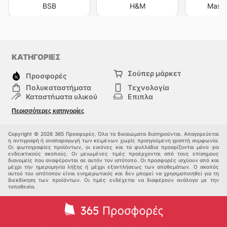
BSB
H&M
Massi
ΚΑΤΗΓΟΡΙΕΣ
Σούπερ μάρκετ
Προσφορές
Πολυκαταστήματα
Τεχνολογία
Καταστήματα υλικού
Επιπλα
μόδα
Υγεία & Ομορφιά
Περισσότερες κατηγορίες
Σπορ
Παιδιά
Άλλοι
Copyright © 2026 365 Προσφορές. Όλα τα δικαιώματα διατηρούνται. Απαγορεύεται
η αντιγραφή ή αναπαραγωγή των κειμένων χωρίς προηγούμενη γραπτή συμφωνία.
Οι φωτογραφίες προϊόντων, οι εικόνες και τα φυλλάδια προορίζονται μόνο για
ενδεικτικούς σκοπούς. Οι μειωμένες τιμές προέρχονται από τους επίσημους
διανομείς που αναφέρονται σε αυτόν τον ιστότοπο. Οι προσφορές ισχύουν από και
μέχρι την ημερομηνία λήξης ή μέχρι εξαντλήσεως των αποθεμάτων. Ο σκοπός
αυτού του ιστότοπου είναι ενημερωτικός και δεν μπορεί να χρησιμοποιηθεί για τη
διεκδίκηση των προϊόντων. Οι τιμές ενδέχεται να διαφέρουν ανάλογα με την
τοποθεσία.