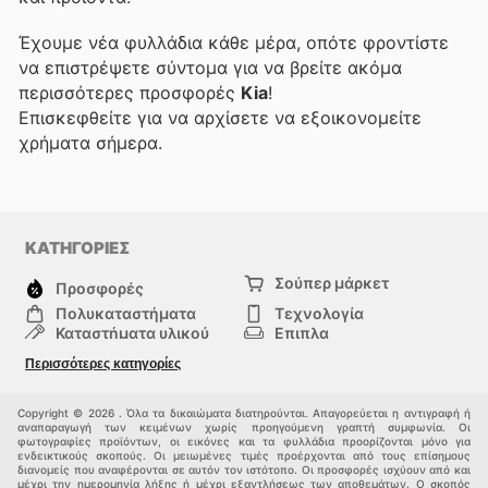
Έχουμε νέα φυλλάδια κάθε μέρα, οπότε φροντίστε
να επιστρέψετε σύντομα για να βρείτε ακόμα
περισσότερες προσφορές
Kia
!
Επισκεφθείτε
για να αρχίσετε να εξοικονομείτε
χρήματα σήμερα.
ΚΑΤΗΓΟΡΙΕΣ
Σούπερ μάρκετ
Προσφορές
Πολυκαταστήματα
Τεχνολογία
Καταστήματα υλικού
Επιπλα
μόδα
Υγεία & Ομορφιά
Περισσότερες κατηγορίες
Σπορ
Παιδιά
Άλλοι
Copyright © 2026 . Όλα τα δικαιώματα διατηρούνται. Απαγορεύεται η αντιγραφή ή
αναπαραγωγή των κειμένων χωρίς προηγούμενη γραπτή συμφωνία. Οι
φωτογραφίες προϊόντων, οι εικόνες και τα φυλλάδια προορίζονται μόνο για
ενδεικτικούς σκοπούς. Οι μειωμένες τιμές προέρχονται από τους επίσημους
διανομείς που αναφέρονται σε αυτόν τον ιστότοπο. Οι προσφορές ισχύουν από και
μέχρι την ημερομηνία λήξης ή μέχρι εξαντλήσεως των αποθεμάτων. Ο σκοπός