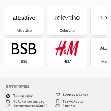
Attrattivo
Celestino
L
BSB
H&M
Massi
ΚΑΤΗΓΟΡΙΕΣ
Σούπερ μάρκετ
Προσφορές
Πολυκαταστήματα
Τεχνολογία
Καταστήματα υλικού
Επιπλα
μόδα
Υγεία & Ομορφιά