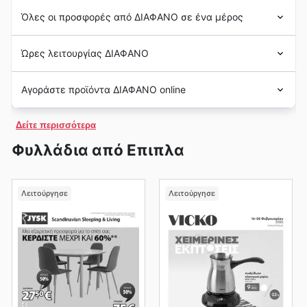
Ναι, το ΔΙΑΦΑΝΟ συμμετέχει σε όλες τις
εποχικές
μια έντονη διαδικασία επιχειρηματικής επέκτασης με
Όλες οι προσφορές από ΔΙΑΦΑΝΟ σε ένα μέρος
προσφορές
και
εκπτώσεις
που λαμβάνουν χώρα
την προσθήκη μεγάλου αριθμού προϊόντων και το
καθ' όλη τη διάρκεια του έτους στην Ελλάδα.
άνοιγμα καταστημάτων σε όλη την Ελλάδα.
Το
ΔΙΑΦΑΝΟ
είναι μια ελληνική αλυσίδα
Μπορείτε να ανακαλύψετε τις
εβδομαδιαίες
Ώρες λειτουργίας ΔΙΑΦΑΝΟ
καταστημάτων που επικεντρώνεται στην πώληση
προσφορές
και τα
φυλλάδια
των κορυφαίων
επίπλων και εξοπλισμού για εξωτερικούς χώρους
. Με
καταστημάτων, έτσι ώστε να είστε πάντα
Τα καταστήματα της
ΔΙΑΦΑΝΟ
είναι ανοιχτά από
μεγάλη εμπειρία στην αγορά, η έδρα της
ΔΙΑΦΑΝΟ
Αγοράστε προϊόντα ΔΙΑΦΑΝΟ online
ενημερωμένοι για τις τελευταίες
εκπτώσεις
. Πέρα
Δευτέρα έως Σάββατο από τις 9 π.μ. έως τις 9 μ.μ.
βρίσκεται στην Αθήνα.
από τις μεγάλες καμπάνιες όπως οι
Ορισμένα καταστήματα ενδέχεται να αλλάζουν το
Η
ΔΙΑΦΑΝΟ
διαθέτει αποκλειστικό ηλεκτρονικό
Χριστουγεννιάτικες
και
Πρωτοχρονιάτικες
ωράριο ανοίγματος και κλεισίματος ανάλογα με την
Δείτε περισσότερα
κατάστημα, όπου οι πελάτες μπορούν να συγκρίνουν
εκπτώσεις, οι
ανοιξιάτικες
και
καλοκαιρινές
τοποθεσία τους.
τιμές, να αγοράζουν τα προϊόντα τους και να τα
προσφορές
, οι εκπτώσεις για την
επιστροφή στο
Φυλλάδια από Επιπλα
παραλαμβάνουν στο σπίτι τους. Στο ηλεκτρονικό
σχολείο
, τις
φθινοπωρινές προσφορές
και τις
κατάστημα
ΔΙΑΦΑΝΟ
, οι πελάτες μπορούν να βρουν
χειμερινές εκπτώσεις
, θα βρείτε επίσης ειδικές
μια μεγάλη ποικιλία προϊόντων σε μειωμένες τιμές.
εκπτώσεις για την
Αποκριά
και τις
Δευτέρες του
Λειτούργησε
Λειτούργησε
Δεκεμβρίου
. Μην χάσετε τις διεθνείς ημέρες
προσφορών όπως Halloween, Black Friday, και Cyber
Monday, καθώς και τις τοπικές εκπτώσεις κατά την
Ημέρα του Αγίου Δημητρίου
. Το ΔΙΑΦΑΝΟ σας βοηθά
να βρίσκετε τις καλύτερες προσφορές και τις
ώρες
λειτουργίας
των καταστημάτων, αλλά και
πληροφορίες για
παραλαβή από το κατάστημα
.