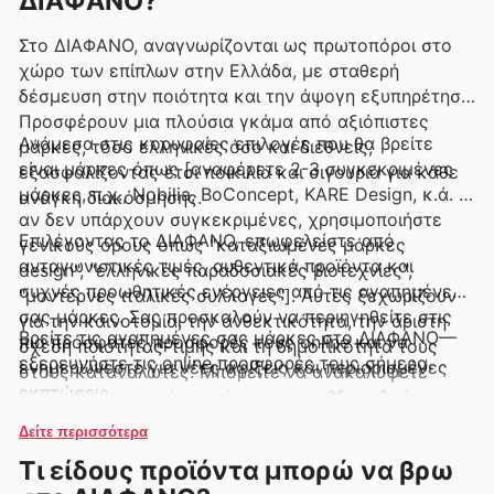
ΔΙΑΦΑΝΟ?
Στο ΔΙΑΦΑΝΟ, αναγνωρίζονται ως πρωτοπόροι στο
χώρο των επίπλων στην Ελλάδα, με σταθερή
δέσμευση στην ποιότητα και την άψογη εξυπηρέτηση.
Προσφέρουν μια πλούσια γκάμα από αξιόπιστες
Ανάμεσα στις κορυφαίες επιλογές που θα βρείτε
μάρκες, τόσο ελληνικές όσο και διεθνείς,
είναι μάρκες όπως [αναφέρετε 2-3 συγκεκριμένες
εξασφαλίζοντας έτσι ποικιλία και σιγουριά για κάθε
μάρκες, π.χ., Nobilia, BoConcept, KARE Design, κ.ά. -
ανάγκη διακόσμησης.
αν δεν υπάρχουν συγκεκριμένες, χρησιμοποιήστε
Επιλέγοντας το ΔΙΑΦΑΝΟ, επωφελείστε από
γενικούς όρους όπως "καταξιωμένες μάρκες
ανταγωνιστικές τιμές, αυθεντικά προϊόντα και
design", "ελληνικές παραδοσιακές βιοτεχνίες",
συχνές προωθητικές ενέργειες από τις αγαπημένες
"μοντέρνες ιταλικές συλλογές"]. Αυτές ξεχωρίζουν
σας μάρκες. Σας προσκαλούν να περιηγηθείτε στις
για την καινοτομία, την ανθεκτικότητα, την άριστη
Βρείτε τις αγαπημένες σας μάρκες στο ΔΙΑΦΑΝΟ—
πιο πρόσφατες προσφορές τους online και να
σχέση ποιότητας-τιμής και τη δημοτικότητά τους
εξερευνήστε τις online προσφορές τους σήμερα.
ενημερώνεστε για νέες αφίξεις και περιορισμένες
στους καταναλωτές. Μπορείτε να ανακαλύψετε
εκπτώσεις.
αυτές τις αγαπημένες μάρκες στα εβδομαδιαία τους
φυλλάδια, τις προσφορές και τους online
Δείτε περισσότερα
καταλόγους, όπου συχνά φιλοξενούνται
Τι είδους προϊόντα μπορώ να βρω
αποκλειστικές εκπτώσεις.