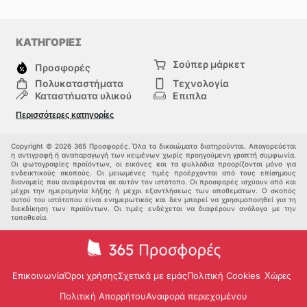
ΚΑΤΗΓΟΡΙΕΣ
Σούπερ μάρκετ
Προσφορές
Πολυκαταστήματα
Τεχνολογία
Καταστήματα υλικού
Επιπλα
μόδα
Υγεία & Ομορφιά
Περισσότερες κατηγορίες
Σπορ
Παιδιά
Άλλοι
Copyright © 2026 365 Προσφορές. Όλα τα δικαιώματα διατηρούνται. Απαγορεύεται
η αντιγραφή ή αναπαραγωγή των κειμένων χωρίς προηγούμενη γραπτή συμφωνία.
Οι φωτογραφίες προϊόντων, οι εικόνες και τα φυλλάδια προορίζονται μόνο για
ενδεικτικούς σκοπούς. Οι μειωμένες τιμές προέρχονται από τους επίσημους
διανομείς που αναφέρονται σε αυτόν τον ιστότοπο. Οι προσφορές ισχύουν από και
μέχρι την ημερομηνία λήξης ή μέχρι εξαντλήσεως των αποθεμάτων. Ο σκοπός
αυτού του ιστότοπου είναι ενημερωτικός και δεν μπορεί να χρησιμοποιηθεί για τη
διεκδίκηση των προϊόντων. Οι τιμές ενδέχεται να διαφέρουν ανάλογα με την
τοποθεσία.
Επικοινωνία
Όροι χρήσης
Σχετικά με εμάς
Πολιτική Cookies
Χώρες
Πολιτική Απορρήτου
Αναφορά περιεχομένου