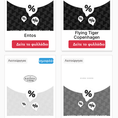
Flying Tiger
Entos
Copenhagen
Δείτε το φυλλάδιο
Δείτε το φυλλάδιο
Λειτούργησε
Λειτούργησε
Δημοφιλές