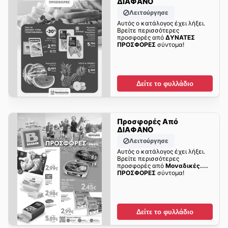
ΔΙΑΦΑΝΟ
Λειτούργησε
Αυτός ο κατάλογος έχει λήξει.
Βρείτε περισσότερες
προσφορές από
ΔΥΝΑΤΕΣ
ΠΡΟΣΦΟΡΕΣ
σύντομα!
Δείτε το φυλλάδιο
Προσφορές Από
ΔΙΑΦΑΝΟ
Λειτούργησε
Αυτός ο κατάλογος έχει λήξει.
Βρείτε περισσότερες
προσφορές από
Μοναδικές....
ΠΡΟΣΦΟΡΕΣ
σύντομα!
Δείτε το φυλλάδιο