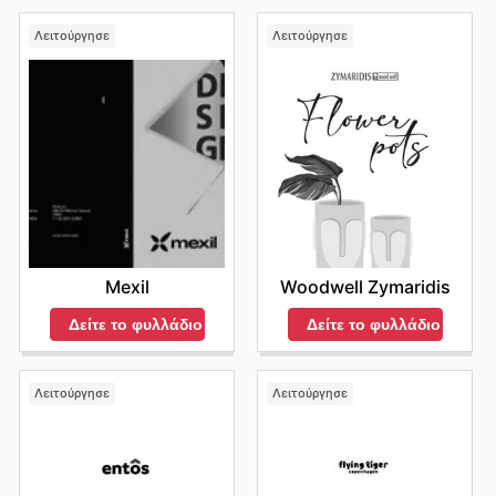
Λειτούργησε
Λειτούργησε
Mexil
Woodwell Zymaridis
Δείτε το φυλλάδιο
Δείτε το φυλλάδιο
Λειτούργησε
Λειτούργησε