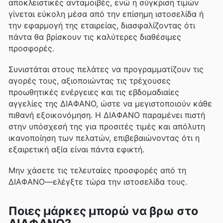
αποκλειστικές ανταμοιβές, ενώ η σύγκριση τιμών
γίνεται εύκολη μέσα από την επίσημη ιστοσελίδα ή
την εφαρμογή της εταιρείας, διασφαλίζοντας ότι
πάντα θα βρίσκουν τις καλύτερες διαθέσιμες
προσφορές.
Συνιστάται στους πελάτες να προγραμματίζουν τις
αγορές τους, αξιοποιώντας τις τρέχουσες
προωθητικές ενέργειες και τις εβδομαδιαίες
αγγελίες της ΔΙΑΦΑΝΟ, ώστε να μεγιστοποιούν κάθε
πιθανή εξοικονόμηση. Η ΔΙΑΦΑΝΟ παραμένει πιστή
στην υπόσχεσή της για προσιτές τιμές και απόλυτη
ικανοποίηση των πελατών, επιβεβαιώνοντας ότι η
εξαιρετική αξία είναι πάντα εφικτή.
Μην χάσετε τις τελευταίες προσφορές από τη
ΔΙΑΦΑΝΟ—ελέγξτε τώρα την ιστοσελίδα τους.
Ποιες μάρκες μπορώ να βρω στο