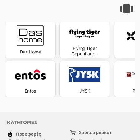
Flying Tiger
Das Home
M
Copenhagen
Entos
JYSK
Pol
ΚΑΤΗΓΟΡΙΕΣ
Σούπερ μάρκετ
Προσφορές