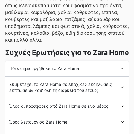
όπως κλινοσκεπάσματα και υφασμάτινα προϊόντα,
μαξιλάρια, κεφαλάρια, χαλιά, καθρέφτες, έπιπλα,
κουβέρτες και μαξιλάρια, πιτζάμες, αξεσουάρ και
υποδήματα, λάμπες και φωτιστικά, χαλιά, καθρέφτες,
κουρτίνες, καλάθια, βάζα, είδη διακόσμησης σπιτιού
και πολλά άλλα.
Συχνές Ερωτήσεις για το Zara Home
Πότε δημιουργήθηκε το Zara Home
Η
Zara Home
ιδρύθηκε το 2003, με το άνοιγμα του
Συμμετέχει το Zara Home σε εποχικές εκδηλώσεις
πρώτου της καταστήματος στη Σαραγόσα της
εκπτώσεων καθ' όλη τη διάρκεια του έτους;
Ισπανίας. Από το ξεκίνημά της, η μάρκα σημείωσε
τεράστια επιτυχία, σε τέτοιο βαθμό που μέχρι το
Ναι, η Zara Home συμμετέχει σε διάφορες
τέλος του ίδιου έτους η εταιρεία λειτουργούσε
Όλες οι προσφορές από Zara Home σε ένα μέρος
εκπτωτικές εκδηλώσεις καθ' όλη τη διάρκεια του
συνολικά 26 καταστήματα.
έτους, προσφέροντας εξαιρετικές ευκαιρίες για
Το 2005 η
Zara Home
επέκτεινε τις δραστηριότητές
Το
Zara Home
είναι μια μάρκα που ανήκει στην
ανανέωση του χώρου σας. Στον ιστότοπό μας,
Ώρες λειτουργίας Zara Home
της και ίδρυσε τη
Zara Home
Kids, μια μάρκα που
ισπανική αλυσίδα καταστημάτων
ένδυσης Zara, η
μπορείτε να βρείτε τα πιο πρόσφατα
φυλλάδια
και
προσφέρει μια σειρά αποκλειστικών προϊόντων για
οποία ανήκει επίσης στον όμιλο Inditex. Με μακρά
εβδομαδιαίες προσφορές
της Zara Home, δίνοντάς
Τα καταστήματα
Zara Home
στην Ελλάδα είναι