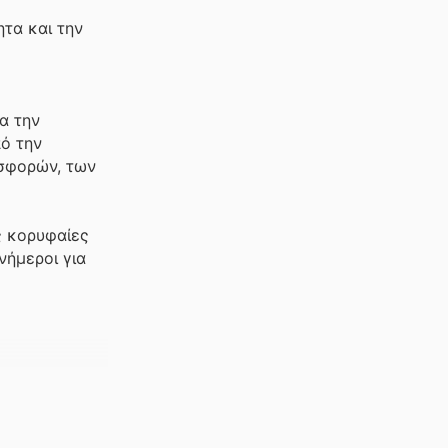
τα και την
α την
πό την
οσφορών, των
ς κορυφαίες
νήμεροι για