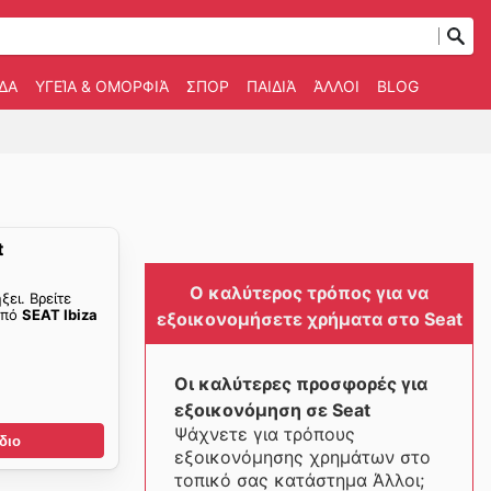
ΔΑ
ΥΓΕΊΑ & ΟΜΟΡΦΙΆ
ΣΠΟΡ
ΠΑΙΔΙΆ
ΆΛΛΟΙ
BLOG
t
Ο καλύτερος τρόπος για να
ξει. Βρείτε
από
SEAT Ibiza
εξοικονομήσετε χρήματα στο Seat
Οι καλύτερες προσφορές για
εξοικονόμηση σε Seat
Ψάχνετε για τρόπους
διο
εξοικονόμησης χρημάτων στο
τοπικό σας κατάστημα Άλλοι;