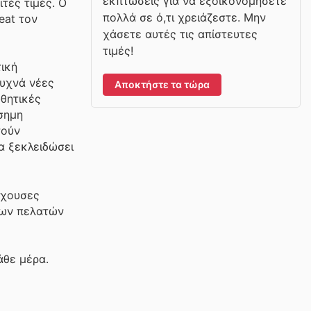
εκπτώσεις για να εξοικονομήσετε
τές τιμές. Ο
πολλά σε ό,τι χρειάζεστε. Μην
eat τον
χάσετε αυτές τις απίστευτες
τιμές!
τική
συχνά νέες
Αποκτήστε τα τώρα
ωθητικές
σημη
τούν
α ξεκλειδώσει
έχουσες
 των πελατών
άθε μέρα.