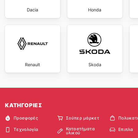
Dacia
Honda
Renault
Skoda
ΚΑΤΗΓΟΡΙΕΣ
Προσφορές
Σούπερ μάρκετ
Πολυκατ
Καταστήματα
Τεχνολογία
Επιπλα
υλικού