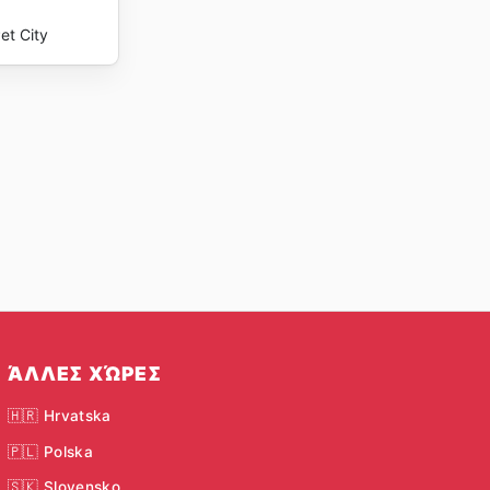
et City
ΆΛΛΕΣ ΧΏΡΕΣ
🇭🇷 Hrvatska
🇵🇱 Polska
🇸🇰 Slovensko