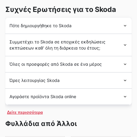
Συχνές Ερωτήσεις για το Skoda
Πότε δημιουργήθηκε το Skoda
Η ίδρυση της
Skoda
χρονολογείται από τον Δεκέμβριο
Συμμετέχει το Skoda σε εποχικές εκδηλώσεις
του 1895, όταν ο Václav Laurin, μηχανικός, και ο
εκπτώσεων καθ' όλη τη διάρκεια του έτους;
Václav Klement, βιβλιοπώλης, ίδρυσαν την Laurin &
Klement (L&K) στο Mladá Boleslav. Αρχικά, η εταιρεία
Ναι, η Skoda συμμετέχει ενεργά σε πολλές
εποχικές
ξεκίνησε ως κατασκευάστρια ποδηλάτων, με το
Όλες οι προσφορές από Skoda σε ένα μέρος
προσφορές
και
εκπτωτικές καμπάνιες
κατά τη
πρώτο της μοντέλο να ονομάζεται Slavia. Η
Skoda
διάρκεια του έτους, ειδικά για το ελληνικό κοινό.
επέκτεινε το αποτύπωμά της πέρα από την Ευρώπη,
Η
Skoda
Auto, ευρέως αναγνωρισμένη ως
Skoda
,
Μέσω της ιστοσελίδας μας, μπορείτε να
Ώρες λειτουργίας Skoda
διεισδύοντας σε αγορές της Ασίας, της Αφρικής και
είναι κατασκευαστής
αυτοκινήτων
με έδρα την
ανακαλύψετε
εβδομαδιαίες προσφορές
,
φυλλάδια
της Λατινικής Αμερικής. Η φήμη της μάρκας για την
Τσεχική Δημοκρατία. Ιδρύθηκε το 1895 και η
Skoda
και
μπροσούρες
της Skoda, συχνά προσαρμοσμένες
Για να διαπιστώσετε τις ημέρες και τις ώρες
ποιότητα και την προσιτή τιμή διευκόλυνε τη
μετατράπηκε από μια μικρή εταιρεία ποδηλάτων σε
Αγοράστε προϊόντα Skoda online
σε ειδικές περιόδους όπως οι
ανοιξιάτικες
λειτουργίας της
Skoda
, συνιστούμε να επισκεφθείτε
σημαντική παρουσία της σε διάφορες διεθνείς
μια από τις πιο αναγνωρισμένες μάρκες αυτοκινήτων
εκπτώσεις
, οι
καλοκαιρινές προσφορές
, οι
την επίσημη ιστοσελίδα της και να ελέγξετε την
αγορές.
παγκοσμίως. Επί του παρόντος, η
Skoda
λειτουργεί ως
Η
Skoda
δεν πραγματοποιεί ηλεκτρονικές πωλήσεις
εκπτώσεις Back to School
, οι
φθινοπωρινές
ενότητα των αντιπροσώπων, καθώς δεν έχουν όλες
Δείτε περισσότερα
θυγατρική του ομίλου Volkswagen, ενός από τους
των οχημάτων της, αλλά καλό είναι να
εκπτώσεις
και οι
χειμερινές πωλήσεις
. Επιπλέον,
την ίδια διαθεσιμότητα.
μεγαλύτερους ομίλους αυτοκινήτων παγκοσμίως.
προγραμματίσουμε ένα test drive μέσω της
παρακολουθούμε στενά τις μεγάλες διεθνείς ημέρες
Φυλλάδια από Άλλοι
Μέχρι σήμερα, η
Skoda
διαθέτει πάνω από 15
ιστοσελίδας για να επιταχύνουμε τη δοκιμή μας όταν
εκπτώσεων όπως
Black Friday
και
Cyber Monday
,
αντιπροσωπείες σε όλη την Ελλάδα.
επισκεφθούμε κάποια από τις αντιπροσωπείες της.
αλλά και τις τοπικές γιορτές όπως ο
Εορτασμός του