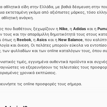
α αθλητικά είδη στην Ελλάδα, με βαθιά δέσμευση στην ποι
ια εκτεταμένη γκάμα από αξιόπιστες μάρκες, τόσο ελλην
ε αθλητική ανάγκη.
ες που διαθέτουν, ξεχωρίζουν η
Nike
, η
Adidas
και η
Pum
ν τους και την απαράμιλλη δημοτικότητά τους στους κατ
ds όπως η
Reebok
, η
Asics
και η
New Balance
, που καλύπτ
γία και άνεση. Οι πελάτες μπορούν εύκολα να εντοπίσου
 των φυλλαδίων και των online καταλόγων τους, όπου σ
νιστικές τιμές, εγγυημένα αυθεντικά προϊόντα και συχνέ
αγνώστες να εξερευνήσουν τις τελευταίες τους προσφορέ
ιορισμένες χρονικά εκπτώσεις.
ρευνήστε τις online προσφορές τους σήμερα.