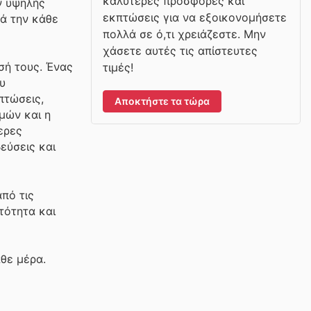
καλύτερες προσφορές και
ν υψηλής
εκπτώσεις για να εξοικονομήσετε
τά την κάθε
πολλά σε ό,τι χρειάζεστε. Μην
χάσετε αυτές τις απίστευτες
σή τους. Ένας
τιμές!
υ
πτώσεις,
Αποκτήστε τα τώρα
μών και η
ερες
εύσεις και
πό τις
τότητα και
θε μέρα.