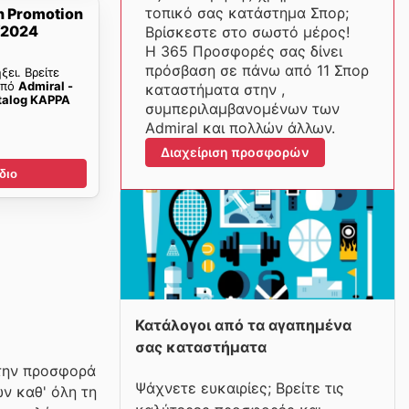
τοπικό σας κατάστημα Σπορ;
n Promotion
/2024
Βρίσκεστε στο σωστό μέρος!
Η 365 Προσφορές σας δίνει
πρόσβαση σε πάνω από 11 Σπορ
ξει. Βρείτε
από
Admiral -
καταστήματα στην ,
talog KAPPA
συμπεριλαμβανομένων των
Admiral και πολλών άλλων.
Διαχείριση προσφορών
διο
Κατάλογοι από τα αγαπημένα
σας καταστήματα
 την προσφορά
Ψάχνετε ευκαιρίες; Βρείτε τις
ν καθ' όλη τη