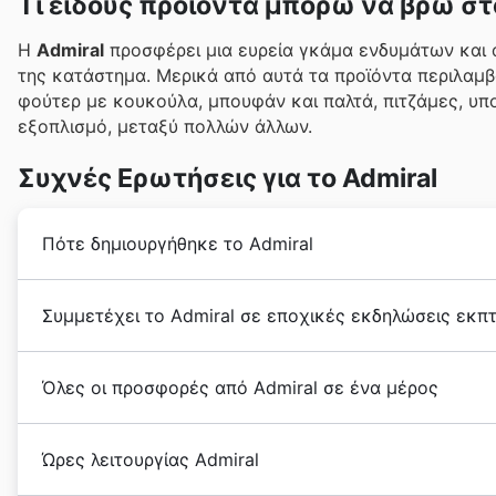
Τι είδους προϊόντα μπορώ να βρω στ
Η
Admiral
προσφέρει μια ευρεία γκάμα ενδυμάτων και 
της κατάστημα. Μερικά από αυτά τα προϊόντα περιλαμ
φούτερ με κουκούλα, μπουφάν και παλτά, πιτζάμες, υπ
εξοπλισμό, μεταξύ πολλών άλλων.
Συχνές Ερωτήσεις για το Admiral
Πότε δημιουργήθηκε το Admiral
Η εταιρεία
Admiral
έχει μια ιστορία που χρονολογείτα
Συμμετέχει το Admiral σε εποχικές εκδηλώσεις εκπτ
αγόρασε τη διαχείριση της μάρκας για την Ελλάδα κα
δραστηριοποιείται στην περιοχή με μεγάλη επιτυχία.
Η Admiral συμμετέχει ενεργά σε όλες τις
εποχικές 
Όλες οι προσφορές από Admiral σε ένα μέρος
καθ' όλη τη διάρκεια του έτους. Στην πλατφόρμα μας
φυλλάδια
και τις
μπροσούρες
της Admiral, ώστε να 
Η
Admiral
είναι εταιρεία λιανικής πώλησης
αθλητικώ
εκπτώσεις του
Πάσχα
, τις
καλοκαιρινές προσφορέ
Ώρες λειτουργίας Admiral
700 άτομα και λειτουργεί περισσότερα από 100 υπο
φθινοπωρινές εκπτώσεις
, καθώς και τις
χειμεριν