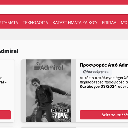
ΣΤΉΜΑΤΑ
ΤΕΧΝΟΛΟΓΊΑ
ΚΑΤΑΣΤΉΜΑΤΑ ΥΛΙΚΟΎ
ΕΠΙΠΛΑ
ΜΌ
dmiral
Προσφορές Από Adm
Λειτούργησε
τε
Αυτός ο κατάλογος έχει λή
al -
περισσότερες προσφορές 
Kατάλογος 03/2024
σύντο
Δείτε το φυλλά