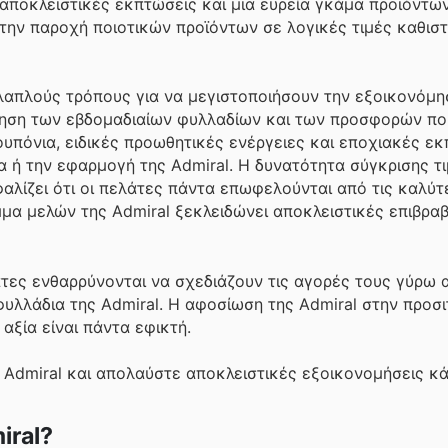
ς αποκλειστικές εκπτώσεις και μια ευρεία γκάμα προϊόντω
στην παροχή ποιοτικών προϊόντων σε λογικές τιμές καθισ
λλαπλούς τρόπους για να μεγιστοποιήσουν την εξοικονόμη
θηση των εβδομαδιαίων φυλλαδίων και των προσφορών πο
πόνια, ειδικές προωθητικές ενέργειες και εποχιακές εκ
α ή την εφαρμογή της Admiral. Η δυνατότητα σύγκρισης τι
λίζει ότι οι πελάτες πάντα επωφελούνται από τις καλύτ
μμα μελών της Admiral ξεκλειδώνει αποκλειστικές επιβραβ
άτες ενθαρρύνονται να σχεδιάζουν τις αγορές τους γύρω α
υλλάδια της Admiral. Η αφοσίωση της Admiral στην προσι
αξία είναι πάντα εφικτή.
 Admiral και απολαύστε αποκλειστικές εξοικονομήσεις κά
iral?