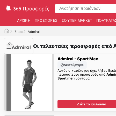
ΑΡΧΙΚΉ
ΠΡΟΣΦΟΡΈΣ
ΣΟΎΠΕΡ ΜΆΡΚΕΤ
ΠΟΛΥΚΑΤΑ
Σπορ
Admiral
Οι τελευταίες προσφορές από A
Admiral - Sport Men
Λειτούργησε
Αυτός ο κατάλογος έχει λήξει. Βρεί
περισσότερες προσφορές από
Admir
Sport men
σύντομα!
Δείτε το φυλλάδιο