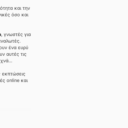
ότητα και την
ικές όσο και
a
, γνωστές για
αναλωτές.
ουν ένα ευρύ
ν αυτές τις
υχνά
ς εκπτώσεις
ς online και