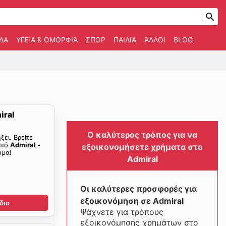
ΔΑ
ΥΓΕΊΑ & ΟΜΟΡΦΙΆ
ΣΠΟΡ
ΠΑΙΔΙΆ
ΆΛΛΟΙ
BLOG
iral
Ο καλύτερος τρόπος για να
ξει. Βρείτε
από
Admiral -
εξοικονομήσετε χρήματα στο
μα!
Admiral
Οι καλύτερες προσφορές για
εξοικονόμηση σε Admiral
διο
Ψάχνετε για τρόπους
εξοικονόμησης χρημάτων στο