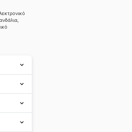
λεκτρονικό
ανδάλια,
ικό
s Ltd.
 Ελλάδα
ς
, τα
νω από