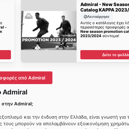
Admiral - New Seaso
Catalog KAPPA 2023
Λειτούργησε
τε
Αυτός ο κατάλογος έχει λή
al -
περισσότερες προσφορές 
m
New season promotion ca
2023/2024
σύντομα!
Δείτε το φυλλά
σφορές από Admiral
 Admiral
στην Admiral;
εξοπλισμό και την ένδυση στην Ελλάδα, είναι γνωστή για
τες τους μπορούν να απολαμβάνουν εξοικονόμηση χρημάτω