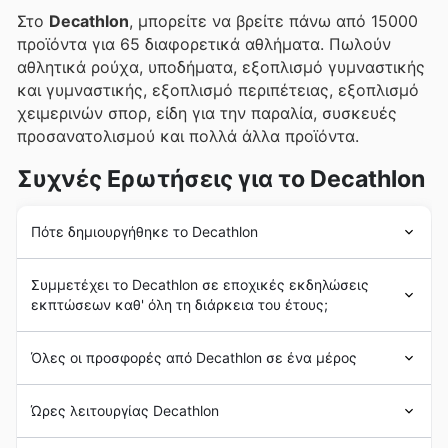
Στο
Decathlon
, μπορείτε να βρείτε πάνω από 15000
προϊόντα για 65 διαφορετικά αθλήματα. Πωλούν
αθλητικά ρούχα, υποδήματα, εξοπλισμό γυμναστικής
και γυμναστικής, εξοπλισμό περιπέτειας, εξοπλισμό
χειμερινών σπορ, είδη για την παραλία, συσκευές
προσανατολισμού και πολλά άλλα προϊόντα.
Συχνές Ερωτήσεις για το Decathlon
Πότε δημιουργήθηκε το Decathlon
Η
Decathlon
ιδρύθηκε το 1976 από τον Michel Leclercq
Συμμετέχει το Decathlon σε εποχικές εκδηλώσεις
στη Λιλ της Γαλλίας. Το όνομα "
Decathlon
"
εκπτώσεων καθ' όλη τη διάρκεια του έτους;
αναφέρεται στο αθλητικό αγώνισμα του δέκαθλου, το
οποίο αποτελείται από δέκα αγωνίσματα στίβου.
Ναι, η Decathlon συμμετέχει ενεργά σε μεγάλες
Τη δεκαετία του 1990, η
Decathlon
επεκτάθηκε
Όλες οι προσφορές από Decathlon σε ένα μέρος
εποχικές εκπτώσεις
και
προσφορές
καθ' όλη τη
διεθνώς, ανοίγοντας τα πρώτα της καταστήματα στην
διάρκεια του έτους, προσφέροντας στους πελάτες της
Ισπανία και τη Γερμανία. Η εταιρεία συνέχισε να
Η
Decathlon
είναι μια πολυεθνική εταιρεία λιανικής
εξαιρετικές ευκαιρίες για εξοικονόμηση. Μπορείτε να
Ώρες λειτουργίας Decathlon
αναπτύσσεται και να εδραιώνει την παρουσία της σε
πώλησης αθλητικών ειδών που πωλεί
αθλητικό
βρείτε
εβδομαδιαίες προσφορές
και
φυλλάδια
για
όλο τον κόσμο.
εξοπλισμό, ένδυση και αξεσουάρ
. Η εταιρεία διαθέτει
την Decathlon, καθώς και για άλλους κορυφαίους