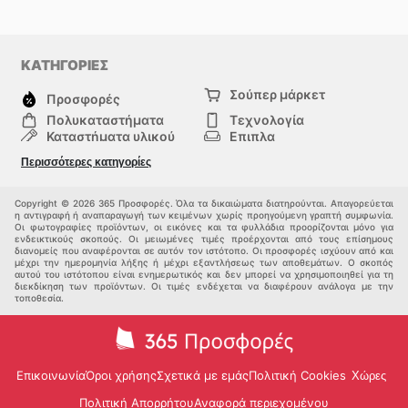
ΚΑΤΗΓΟΡΙΕΣ
Σούπερ μάρκετ
Προσφορές
Πολυκαταστήματα
Τεχνολογία
Καταστήματα υλικού
Επιπλα
μόδα
Υγεία & Ομορφιά
Περισσότερες κατηγορίες
Σπορ
Παιδιά
Άλλοι
Copyright © 2026 365 Προσφορές. Όλα τα δικαιώματα διατηρούνται. Απαγορεύεται
η αντιγραφή ή αναπαραγωγή των κειμένων χωρίς προηγούμενη γραπτή συμφωνία.
Οι φωτογραφίες προϊόντων, οι εικόνες και τα φυλλάδια προορίζονται μόνο για
ενδεικτικούς σκοπούς. Οι μειωμένες τιμές προέρχονται από τους επίσημους
διανομείς που αναφέρονται σε αυτόν τον ιστότοπο. Οι προσφορές ισχύουν από και
μέχρι την ημερομηνία λήξης ή μέχρι εξαντλήσεως των αποθεμάτων. Ο σκοπός
αυτού του ιστότοπου είναι ενημερωτικός και δεν μπορεί να χρησιμοποιηθεί για τη
διεκδίκηση των προϊόντων. Οι τιμές ενδέχεται να διαφέρουν ανάλογα με την
τοποθεσία.
Επικοινωνία
Όροι χρήσης
Σχετικά με εμάς
Πολιτική Cookies
Χώρες
Πολιτική Απορρήτου
Αναφορά περιεχομένου