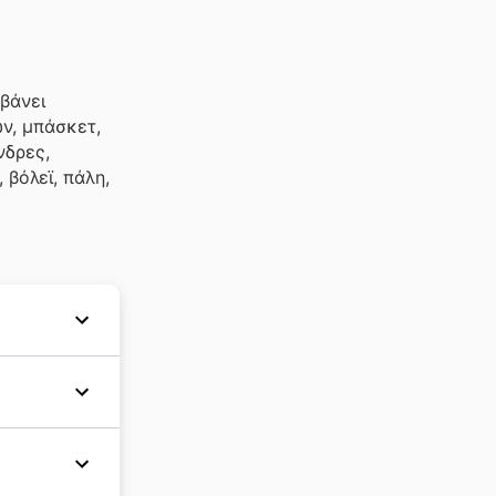
βάνει
ν, μπάσκετ,
νδρες,
 βόλεϊ, πάλη,
ike
το
ς στην
ορές
και