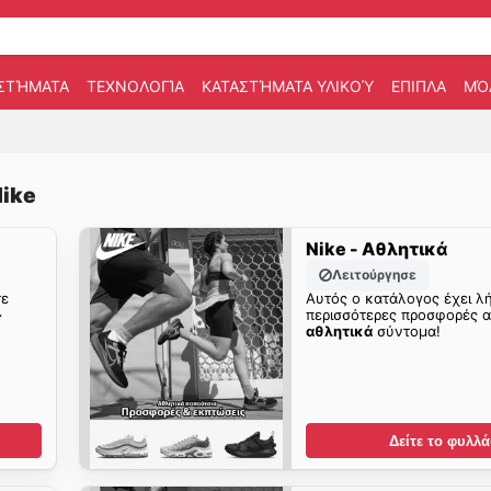
ΣΤΉΜΑΤΑ
ΤΕΧΝΟΛΟΓΊΑ
ΚΑΤΑΣΤΉΜΑΤΑ ΥΛΙΚΟΎ
ΕΠΙΠΛΑ
ΜΌ
ike
Nike - Αθλητικά
Λειτούργησε
τε
Αυτός ο κατάλογος έχει λή
-
περισσότερες προσφορές 
αθλητικά
σύντομα!
Δείτε το φυλλά