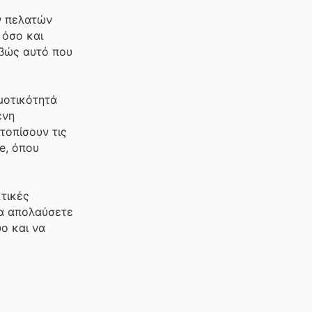
ων πελατών
 όσο και
ιβώς αυτό που
μοτικότητά
ένη
τοπίσουν τις
e, όπου
κτικές
να απολαύσετε
ο και να