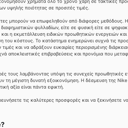
οικονομήσουν χρήματα όλο το χρόνο χάρη σε τακτικές πρ
ων υψηλής ποιότητας σε προσιτές τιμές.
λάτες μπορούν να επωφεληθούν από διάφορες μεθόδους. Η
αφημιστικών φυλλαδίων, είτε σε φυσική είτε σε ψηφιακή
ν και η εκμετάλλευση ειδικών προωθητικών ενεργειών κα
η του κόστους. Το κατάστημα ενημερώνει συχνά τις προ
τιμές και να αδράξουν ευκαιρίες περιορισμένης διάρκειας
νά αποκλειστικές επιβραβεύσεις και προνόμια που μεταφ
ρές τους λαμβάνοντας υπόψη τις συνεχείς προωθητικές ε
υν τη μέγιστη δυνατή εξοικονόμηση. Η δέσμευση της Nike
τική αξία είναι πάντα εφικτή.
ερευνήσετε τις καλύτερες προσφορές και να ξεκινήσετε ν
e?