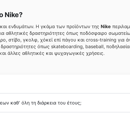
ο Nike?
 και ενδυμάτων. Η γκάμα των προϊόντων της
Nike
περιλαμ
 για αθλητικές δραστηριότητες όπως ποδόσφαιρο σωματείω
ο, στίβο, γκολφ, χόκεϊ επί πάγου και cross-training για ά
δραστηριότητες όπως skateboarding, baseball, ποδηλασία,
 και άλλες αθλητικές και ψυχαγωγικές χρήσεις.
ον Bill Bowerman και τον Phil Knight, και έγινε επίσημα
N
ων καθ' όλη τη διάρκεια του έτους;
προσφορές και εκπτώσεις
καθ' όλη τη διάρκεια του έτου
δυνατότητα να δείτε
φυλλάδια Nike
,
εβδομαδιαίες προσφ