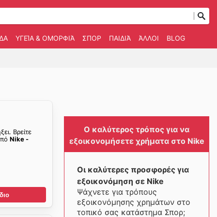
ΔΑ
ΥΓΕΊΑ & ΟΜΟΡΦΙΆ
ΣΠΟΡ
ΠΑΙΔΙΆ
ΆΛΛΟΙ
BLOG
Ο καλύτερος τρόπος για να
ξει. Βρείτε
από
Nike -
εξοικονομήσετε χρήματα στο Nike
Οι καλύτερες προσφορές για
εξοικονόμηση σε Nike
Ψάχνετε για τρόπους
διο
εξοικονόμησης χρημάτων στο
τοπικό σας κατάστημα Σπορ;