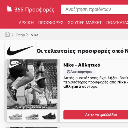
ΑΡΧΙΚΉ
ΠΡΟΣΦΟΡΈΣ
ΣΟΎΠΕΡ ΜΆΡΚΕΤ
ΠΟΛΥΚΑΤΑ
Σπορ
Nike
Οι τελευταίες προσφορές από N
Nike - Αθλητικά
Λειτούργησε
Αυτός ο κατάλογος έχει λήξει. Βρεί
περισσότερες προσφορές από
Nike 
αθλητικά
σύντομα!
Δείτε το φυλλάδιο