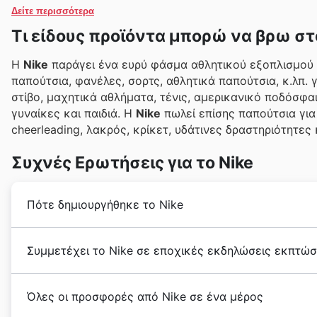
Δείτε περισσότερα
Τι είδους προϊόντα μπορώ να βρω στ
Η
Nike
παράγει ένα ευρύ φάσμα αθλητικού εξοπλισμού
παπούτσια, φανέλες, σορτς, αθλητικά παπούτσια, κ.λπ.
στίβο, μαχητικά αθλήματα, τένις, αμερικανικό ποδόσφαιρ
γυναίκες και παιδιά. Η
Nike
πωλεί επίσης παπούτσια για 
cheerleading, λακρός, κρίκετ, υδάτινες δραστηριότητες
Συχνές Ερωτήσεις για το Nike
Πότε δημιουργήθηκε το Nike
Η
Nike
ιδρύθηκε το 1964, ως Blue Ribbon Sports από τ
Συμμετέχει το Nike σε εποχικές εκδηλώσεις εκπτώσε
1971.
Ναι, η Nike συμμετέχει ενεργά σε πολλές
εποχικές 
Όλες οι προσφορές από Nike σε ένα μέρος
Ελλάδα, γι' αυτό και η πλατφόρμα μας σας δίνει τη 