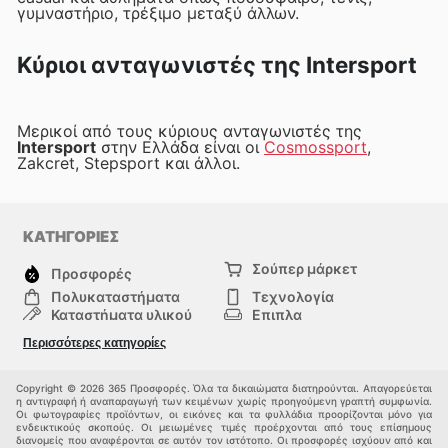
γυμναστήριο, τρέξιμο μεταξύ άλλων.
Κύριοι ανταγωνιστές της Intersport
Μερικοί από τους κύριους ανταγωνιστές της
Intersport
στην Ελλάδα είναι οι
Cosmossport
,
Zakcret, Stepsport και άλλοι.
ΚΑΤΗΓΟΡΙΕΣ
Σούπερ μάρκετ
Προσφορές
Πολυκαταστήματα
Τεχνολογία
Καταστήματα υλικού
Επιπλα
μόδα
Υγεία & Ομορφιά
Περισσότερες κατηγορίες
Σπορ
Παιδιά
Άλλοι
Copyright © 2026 365 Προσφορές. Όλα τα δικαιώματα διατηρούνται. Απαγορεύεται
η αντιγραφή ή αναπαραγωγή των κειμένων χωρίς προηγούμενη γραπτή συμφωνία.
Οι φωτογραφίες προϊόντων, οι εικόνες και τα φυλλάδια προορίζονται μόνο για
ενδεικτικούς σκοπούς. Οι μειωμένες τιμές προέρχονται από τους επίσημους
διανομείς που αναφέρονται σε αυτόν τον ιστότοπο. Οι προσφορές ισχύουν από και