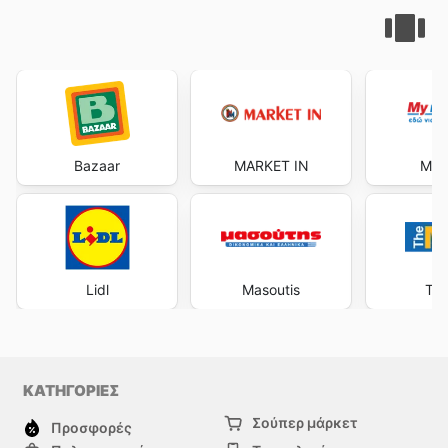
Bazaar
MARKET IN
My 
Lidl
Masoutis
The
ΚΑΤΗΓΟΡΙΕΣ
Σούπερ μάρκετ
Προσφορές