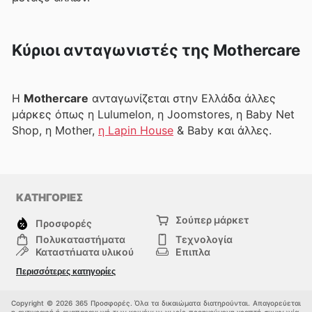
Κύριοι ανταγωνιστές της Mothercare
Η
Mothercare
ανταγωνίζεται στην Ελλάδα άλλες
μάρκες όπως η Lulumelon, η Joomstores, η Baby Net
Shop, η Mother,
η Lapin House
& Baby και άλλες.
ΚΑΤΗΓΟΡΙΕΣ
Σούπερ μάρκετ
Προσφορές
Πολυκαταστήματα
Τεχνολογία
Καταστήματα υλικού
Επιπλα
μόδα
Υγεία & Ομορφιά
Περισσότερες κατηγορίες
Σπορ
Παιδιά
Άλλοι
Copyright © 2026 365 Προσφορές. Όλα τα δικαιώματα διατηρούνται. Απαγορεύεται
η αντιγραφή ή αναπαραγωγή των κειμένων χωρίς προηγούμενη γραπτή συμφωνία.