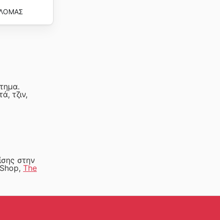
ΛΟΜΑΣ
τημα.
, τζιν,
ίσης στην
o-Shop,
The