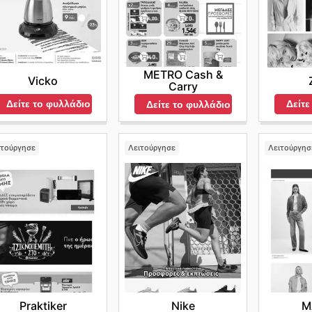
METRO Cash &
Vicko
Carry
Δείτε το φυλλάδιο
Δείτε
Δείτε το φυλλάδιο
ιτούργησε
Λειτούργησε
Λειτούργησ
Praktiker
Nike
M