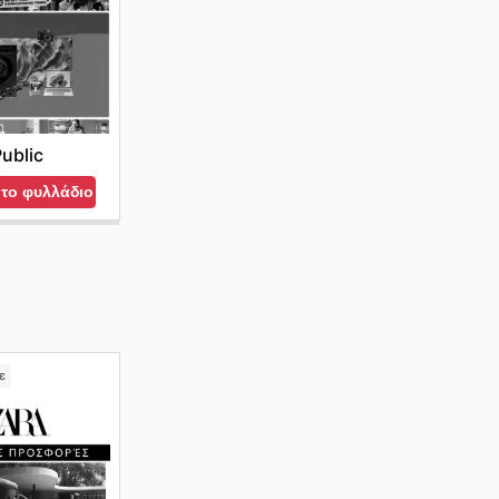
ublic
 το φυλλάδιο
ε