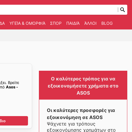
ΔΑ
ΥΓΕΊΑ & ΟΜΟΡΦΙΆ
ΣΠΟΡ
ΠΑΙΔΙΆ
ΆΛΛΟΙ
BLOG
Ο καλύτερος τρόπος για να
ξει. Βρείτε
εξοικονομήσετε χρήματα στο
από
Asos -
ASOS
Οι καλύτερες προσφορές για
εξοικονόμηση σε ASOS
διο
Ψάχνετε για τρόπους
εξοικονόμησης χρημάτων στο