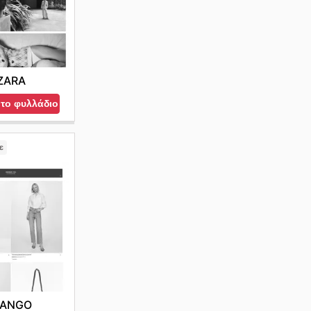
ZARA
 το φυλλάδιο
ε
ANGO