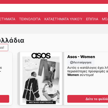
ΣΤΉΜΑΤΑ
ΤΕΧΝΟΛΟΓΊΑ
ΚΑΤΑΣΤΉΜΑΤΑ ΥΛΙΚΟΎ
ΕΠΙΠΛΑ
ΜΌ
υλλάδια
μα!
Asos - Women
Λειτούργησε
τε
Αυτός ο κατάλογος έχει λή
-
περισσότερες προσφορές 
Women
σύντομα!
Δείτε το φυλλά