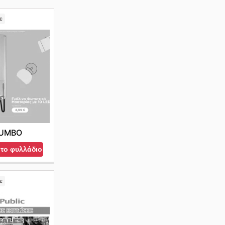
ε
UMBO
 το φυλλάδιο
ε