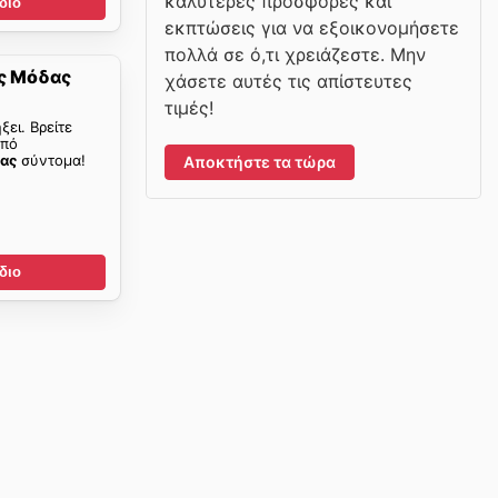
καλύτερες προσφορές και
διο
εκπτώσεις για να εξοικονομήσετε
πολλά σε ό,τι χρειάζεστε. Μην
ς Μόδας
χάσετε αυτές τις απίστευτες
τιμές!
ξει. Βρείτε
από
ας
σύντομα!
Αποκτήστε τα τώρα
διο