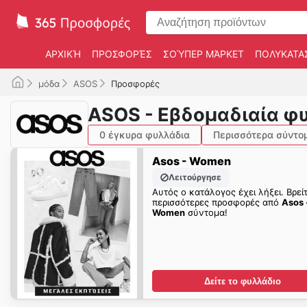
ΑΡΧΙΚΉ
ΠΡΟΣΦΟΡΈΣ
ΣΟΎΠΕΡ ΜΆΡΚΕΤ
ΠΟΛΥΚΑΤΑ
μόδα
ASOS
Προσφορές
ASOS - Εβδομαδιαία φ
0 έγκυρα φυλλάδια
Περισσότερα σύντο
Asos - Women
Λειτούργησε
Αυτός ο κατάλογος έχει λήξει. Βρεί
περισσότερες προσφορές από
Asos 
Women
σύντομα!
Δείτε το φυλλάδιο