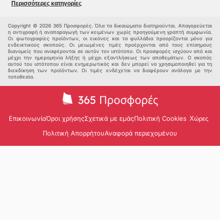
Περισσότερες κατηγορίες
Σπορ
Παιδιά
Άλλοι
Copyright © 2026 365 Προσφορές. Όλα τα δικαιώματα διατηρούνται. Απαγορεύεται
η αντιγραφή ή αναπαραγωγή των κειμένων χωρίς προηγούμενη γραπτή συμφωνία.
Οι φωτογραφίες προϊόντων, οι εικόνες και τα φυλλάδια προορίζονται μόνο για
ενδεικτικούς σκοπούς. Οι μειωμένες τιμές προέρχονται από τους επίσημους
διανομείς που αναφέρονται σε αυτόν τον ιστότοπο. Οι προσφορές ισχύουν από και
μέχρι την ημερομηνία λήξης ή μέχρι εξαντλήσεως των αποθεμάτων. Ο σκοπός
αυτού του ιστότοπου είναι ενημερωτικός και δεν μπορεί να χρησιμοποιηθεί για τη
διεκδίκηση των προϊόντων. Οι τιμές ενδέχεται να διαφέρουν ανάλογα με την
τοποθεσία.
Επικοινωνία
Όροι χρήσης
Σχετικά με εμάς
Πολιτική Cookies
Χώρες
Πολιτική Απορρήτου
Αναφορά περιεχομένου