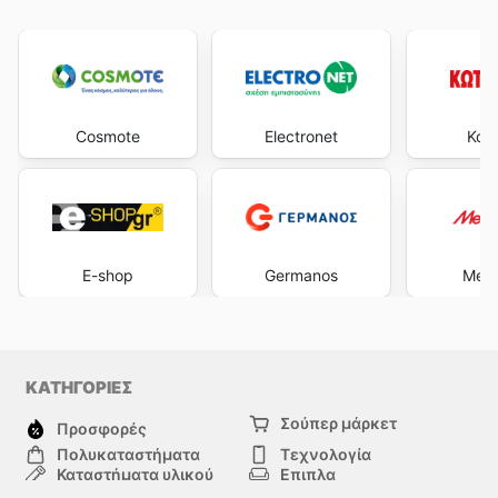
Cosmote
Electronet
Kots
E-shop
Germanos
Medi
ΚΑΤΗΓΟΡΙΕΣ
Σούπερ μάρκετ
Προσφορές
Πολυκαταστήματα
Τεχνολογία
Καταστήματα υλικού
Επιπλα
μόδα
Υγεία & Ομορφιά