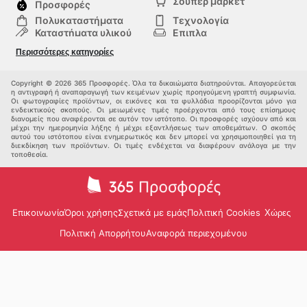
Σούπερ μάρκετ
Προσφορές
Πολυκαταστήματα
Τεχνολογία
Καταστήματα υλικού
Επιπλα
μόδα
Υγεία & Ομορφιά
Περισσότερες κατηγορίες
Σπορ
Παιδιά
Άλλοι
Copyright © 2026 365 Προσφορές. Όλα τα δικαιώματα διατηρούνται. Απαγορεύεται
η αντιγραφή ή αναπαραγωγή των κειμένων χωρίς προηγούμενη γραπτή συμφωνία.
Οι φωτογραφίες προϊόντων, οι εικόνες και τα φυλλάδια προορίζονται μόνο για
ενδεικτικούς σκοπούς. Οι μειωμένες τιμές προέρχονται από τους επίσημους
διανομείς που αναφέρονται σε αυτόν τον ιστότοπο. Οι προσφορές ισχύουν από και
μέχρι την ημερομηνία λήξης ή μέχρι εξαντλήσεως των αποθεμάτων. Ο σκοπός
αυτού του ιστότοπου είναι ενημερωτικός και δεν μπορεί να χρησιμοποιηθεί για τη
διεκδίκηση των προϊόντων. Οι τιμές ενδέχεται να διαφέρουν ανάλογα με την
τοποθεσία.
Επικοινωνία
Όροι χρήσης
Σχετικά με εμάς
Πολιτική Cookies
Χώρες
Πολιτική Απορρήτου
Αναφορά περιεχομένου