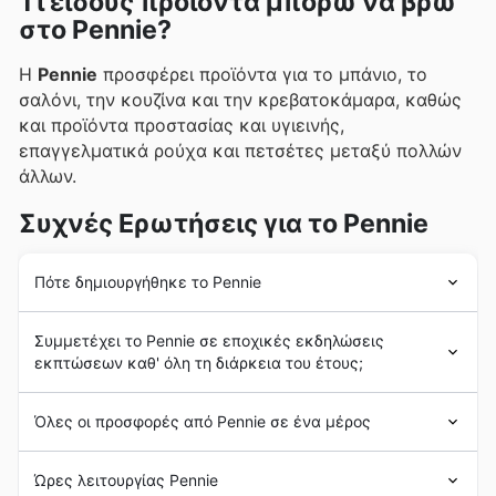
Τι είδους προϊόντα μπορώ να βρω
στο Pennie?
Η
Pennie
προσφέρει προϊόντα για το μπάνιο, το
σαλόνι, την κουζίνα και την κρεβατοκάμαρα, καθώς
και προϊόντα προστασίας και υγιεινής,
επαγγελματικά ρούχα και πετσέτες μεταξύ πολλών
άλλων.
Συχνές Ερωτήσεις για το Pennie
Πότε δημιουργήθηκε το Pennie
Με περισσότερα από 45 χρόνια εμπειρίας στον κλάδο,
Συμμετέχει το Pennie σε εποχικές εκδηλώσεις
καθώς και η διάθεση για βελτίωση του σύγχρονου
εκπτώσεων καθ' όλη τη διάρκεια του έτους;
σπιτιού, είναι στοιχεία που χαρακτηρίζουν τη
φιλοσοφία και αντανακλούν τα καταστήματα
Pennie
.
Ναι, η Pennie συμμετέχει σε όλες τις μεγάλες
Όλες οι προσφορές από Pennie σε ένα μέρος
εκπτώσεις
και
προσφορές
που διοργανώνονται καθ’
όλη τη διάρκεια του έτους στην Ελλάδα. Πριν
Η
Pennie
γεννήθηκε με τη φιλοδοξία να προσφέρει
επισκεφθείτε το κατάστημα, σας προτείνουμε να
Ώρες λειτουργίας Pennie
λευκά
είδη και είδη σπιτιού με εγγύηση ποιότητας σε
περιηγηθείτε στα
φυλλάδια
, τις
εβδομαδιαίες