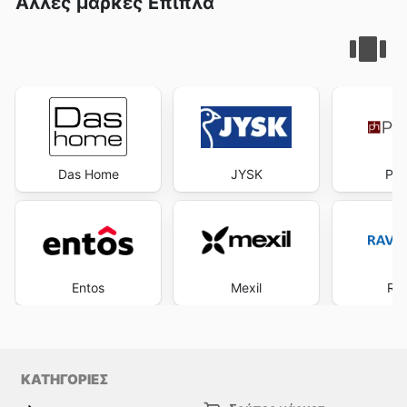
Άλλες μάρκες Επιπλα
Das Home
JYSK
Pol
Entos
Mexil
Ra
ΚΑΤΗΓΟΡΙΕΣ