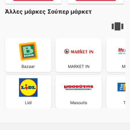
Άλλες μάρκες Σούπερ μάρκετ
Bazaar
MARKET IN
My 
Lidl
Masoutis
The