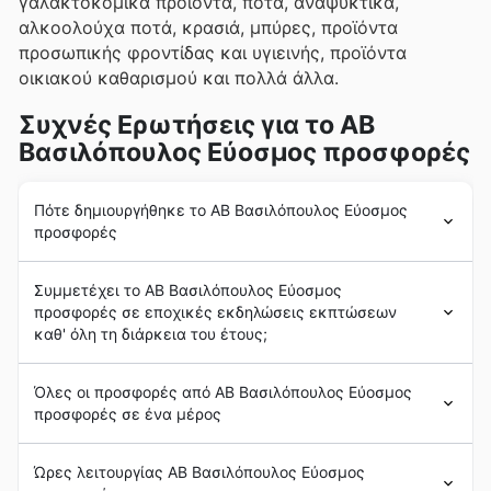
γαλακτοκομικά προϊόντα, ποτά, αναψυκτικά,
αλκοολούχα ποτά, κρασιά, μπύρες, προϊόντα
προσωπικής φροντίδας και υγιεινής, προϊόντα
οικιακού καθαρισμού και πολλά άλλα.
Συχνές Ερωτήσεις για το ΑΒ
Βασιλόπουλος Εύοσμος προσφορές
Πότε δημιουργήθηκε το ΑΒ Βασιλόπουλος Εύοσμος
προσφορές
Η
ΑΒ Βασιλόπουλος Εύοσμος προσφορές
ιδρύθηκε
Συμμετέχει το ΑΒ Βασιλόπουλος Εύοσμος
το 1939 στη Θεσσαλονίκη από τον Ανδρέα Β.
προσφορές σε εποχικές εκδηλώσεις εκπτώσεων
Βασιλόπουλο, ο οποίος ξεκίνησε ανοίγοντας ένα
καθ' όλη τη διάρκεια του έτους;
μικρό παντοπωλείο. Από το ξεκίνημά της, η
ΑΒ
Βασιλόπουλος Εύοσμος προσφορές
είχε ως στόχο
Ναι, οι προσφορές ΑΒ Βασιλόπουλος Εύοσμος
να προσφέρει στους πελάτες της μια ευρεία γκάμα
Όλες οι προσφορές από ΑΒ Βασιλόπουλος Εύοσμος
συμμετέχουν ενεργά σε πολλές
εποχικές εκπτώσεις
ειδών παντοπωλείου και προϊόντων μαζικής
προσφορές σε ένα μέρος
και
εορταστικές προσφορές
καθ' όλη τη διάρκεια του
κατανάλωσης στην πιο ανταγωνιστική τιμή της
έτους. Πριν επισκεφθείτε το κατάστημα, σας
αγοράς.
Η
ΑΒ Βασιλόπουλος Εύοσμος προσφορές
είναι
ενθαρρύνουμε να περιηγηθείτε στα
φυλλάδια
, τις
Ώρες λειτουργίας ΑΒ Βασιλόπουλος Εύοσμος
Τα επόμενα χρόνια, η
ΑΒ Βασιλόπουλος Εύοσμος
ελληνική αλυσίδα σούπερ μάρκετ
. Με μακρά ιστορία
εβδομαδιαίες προσφορές
και τις
μπροσούρες
που