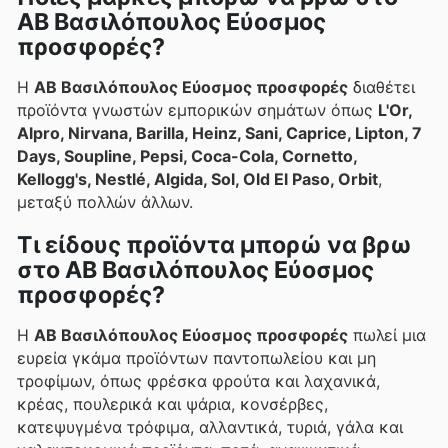
ΑΒ Βασιλόπουλος Εύοσμος
προσφορές?
Η
ΑΒ Βασιλόπουλος Εύοσμος προσφορές
διαθέτει
προϊόντα γνωστών εμπορικών σημάτων όπως
L'Or,
Alpro, Nirvana, Barilla, Heinz, Sani, Caprice, Lipton, 7
Days, Soupline, Pepsi, Coca-Cola, Cornetto,
Kellogg's, Nestlé, Algida, Sol, Old El Paso, Orbit
,
μεταξύ πολλών άλλων.
Τι είδους προϊόντα μπορώ να βρω
στο ΑΒ Βασιλόπουλος Εύοσμος
προσφορές?
Η
ΑΒ Βασιλόπουλος Εύοσμος προσφορές
πωλεί μια
ευρεία γκάμα προϊόντων παντοπωλείου και μη
τροφίμων, όπως φρέσκα φρούτα και λαχανικά,
κρέας, πουλερικά και ψάρια, κονσέρβες,
κατεψυγμένα τρόφιμα, αλλαντικά, τυριά, γάλα και