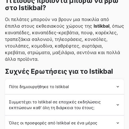
Τι είδους προϊόντα μπορώ να βρω
στο Istikbal?
Οι πελάτες μπορούν να βρουν μια ποικιλία από
έπιπλα στους εκθεσιακούς χώρους της
Istikbal
, όπως
καναπέδες, καναπέδες-κρεβάτια, πουφ, καρέκλες,
τραπεζάκια σαλονιού, τηλεοράσεις, κονσόλες,
ντουλάπες, κομοδίνα, καθρέφτες, συρτάρια,
κρεβάτια, στρώματα, μαξιλάρια, σεντόνια και πολλά
άλλα προϊόντα.
Συχνές Ερωτήσεις για το Istikbal
Πότε δημιουργήθηκε το Istikbal
Η
Istikbal
, που στα τουρκικά σημαίνει "μέλλον", έχει
Συμμετέχει το Istikbal σε εποχικές εκδηλώσεις
μια πλούσια ιστορία που χρονολογείται αρκετές
εκπτώσεων καθ' όλη τη διάρκεια του έτους;
δεκαετίες πίσω. Η εταιρεία ιδρύθηκε στην Τουρκία
και έχει επεκταθεί διεθνώς. Με την πάροδο των ετών,
Ναι, η Istikbal συμμετέχει ενεργά σε όλες τις
μεγάλες
έχει εδραιώσει παρουσία σε αρκετές χώρες,
Όλες οι προσφορές από Istikbal σε ένα μέρος
εποχιακές προσφορές
και
εκπτωτικές καμπάνιες
συμπεριλαμβανομένης της Ελλάδας.